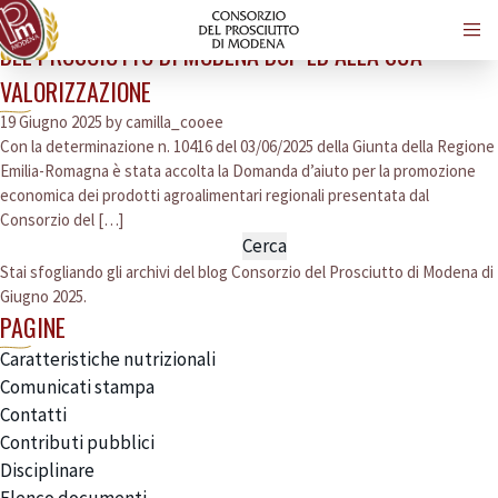
ATTIVITÀ VOLTA ALLA DIFFUSIONE DELLA CONOSCENZA
DEL PROSCIUTTO DI MODENA DOP ED ALLA SUA
VALORIZZAZIONE
19 Giugno 2025 by
camilla_cooee
Con la determinazione n. 10416 del 03/06/2025 della Giunta della Regione
Emilia-Romagna è stata accolta la Domanda d’aiuto per la promozione
economica dei prodotti agroalimentari regionali presentata dal
Consorzio del […]
Ricerca
per:
Stai sfogliando gli archivi del blog
Consorzio del Prosciutto di Modena
di
Giugno 2025.
PAGINE
Caratteristiche nutrizionali
Comunicati stampa
Contatti
Contributi pubblici
Disciplinare