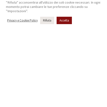
"Rifiuta" acconsentirai all'utilizzo dei soli cookie necessari. In ogni
momento potrai cambiare le tue preferenze cliccando su
"Impostazioni".
Privacy e Cookie Policy
Rifiuta
Accetta
Videorezept
Weiße Lasagne mit Spargel und Prosciutto di Modena g.U..
Weinvorschlag: Lambrusco Colli di Scandiano e Canossa
DOC