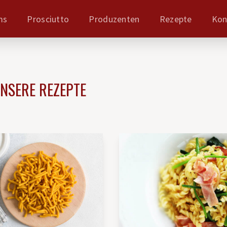
ms
Prosciutto
Produzenten
Rezepte
Kon
UNSERE REZEPTE