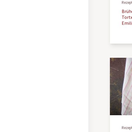
Rezep
Brüh
Torte
Emil
Rezep