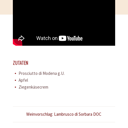
ZUTATEN
Prosciutto di Modena g.U.
Apfel
Ziegenkäsecrem
Konsortiums
Weinvorschlag: Lambrusco di Sorbara DOC
Prosciutto
Produzenten