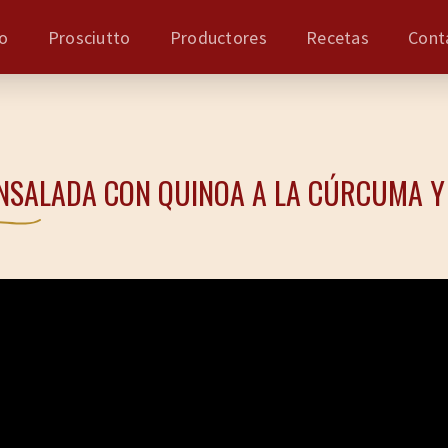
io
Prosciutto
Productores
Recetas
Cont
NSALADA CON QUINOA A LA CÚRCUMA Y