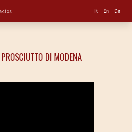
actos
It
En
De
 PROSCIUTTO DI MODENA