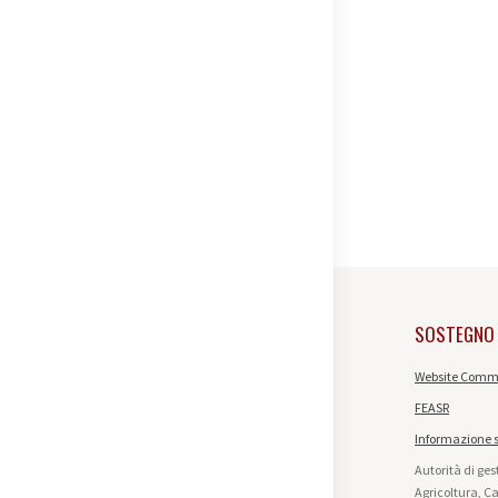
SOSTEGNO
Website Commi
FEASR
Informazione s
Autorità di ge
Agricoltura, C