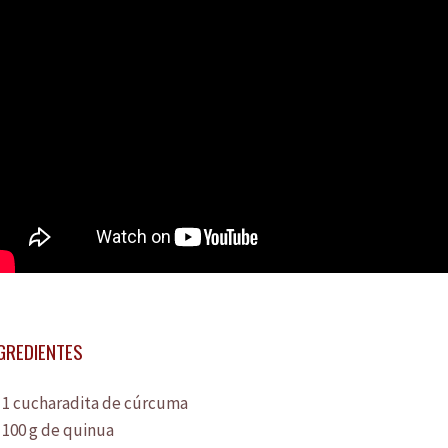
GREDIENTES
1 cucharadita de cúrcuma
100 g de quinua