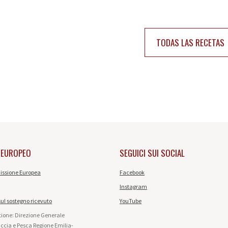
TODAS LAS RECETAS
 EUROPEO
SEGUICI SUI SOCIAL
ssione Europea
Facebook
Instagram
ul sostegno ricevuto
YouTube
stione: Direzione Generale
accia e Pesca Regione Emilia-