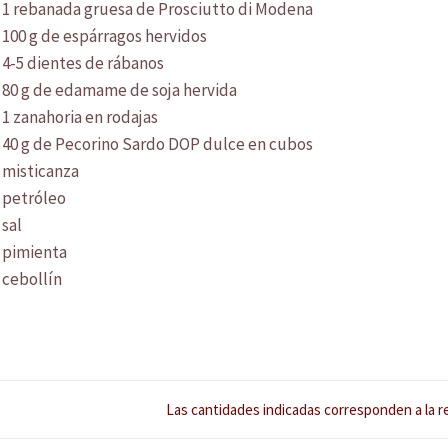
1 rebanada gruesa de Prosciutto di Modena
100 g de espárragos hervidos
4-5 dientes de rábanos
80 g de edamame de soja hervida
El consorcio
1 zanahoria en rodajas
Prosciutto
40 g de Pecorino Sardo DOP dulce en cubos
Productores
misticanza
Recetas
petróleo
Contactos
sal
pimienta
It
En
De
cebollín
Las cantidades indicadas corresponden a la r