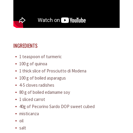
INGREDIENTS
1 teaspoon of turmeric
100 g of quinoa
1 thick slice of Prosciutto di Modena
100 g of boiled asparagus
4-5 cloves radishes
80 g of boiled edamame soy
1 sliced carrot
40g of Pecorino Sardo DOP sweet cubed
misticanza
oil
salt
CONSORTIUM