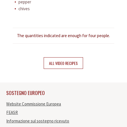
pepper
chives
PROSCIUTTO
PRODUCERS
RECIPES
The quantities indicated are enough for four people.
CONTACT
ALL VIDEO RECIPES
It
Es
De
SOSTEGNO EUROPEO
Website Commissione Europea
FEASR
Informazione sul sostegno ricevuto