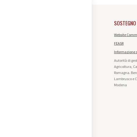
SOSTEGNO
Website Commi
FEASR
Informazione s
Autorità di ge
Agricoltura, C
Romagna. Benef
Lambrusco e Co
Modena