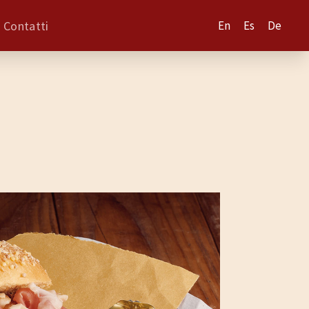
Contatti
En
Es
De