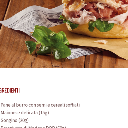
GREDIENTI
Pane al burro con semi e cereali soffiati
Home
Consorzio
Maionese delicata (15g)
Prosciutto
Songino (20g)
Produttori